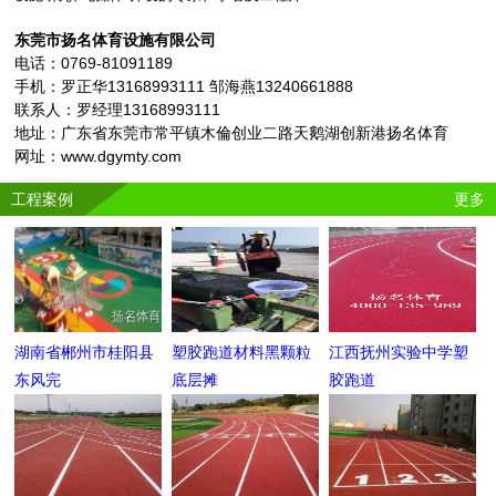
东莞市扬名体育设施有限公司
电话：0769-81091189
手机：罗正华13168993111 邹海燕13240661888
联系人：罗经理13168993111
地址：广东省东莞市常平镇木倫创业二路天鹅湖创新港扬名体育
网址：www.dgymty.com
工程案例
更多
湖南省郴州市桂阳县
塑胶跑道材料黑颗粒
江西抚州实验中学塑
东风完
底层摊
胶跑道