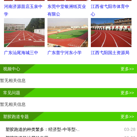
河南济源苗店玉泉中
东莞中堂银洲纸页业
江西省弋阳市体育中
学
有限公
心
广东汕尾海城三中
广东普宁河东小学
江西弋阳国土资源局
视频中心
更多>>
暂无相关信息
常见问题
更多>>
暂无相关信息
塑胶跑道专题
更多>>
塑胶跑道的种类繁多：经济型-中等型-..
03-28