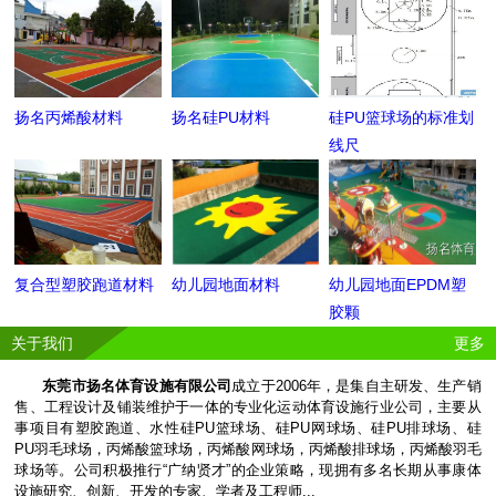
扬名丙烯酸材料
扬名硅PU材料
硅PU篮球场的标准划
线尺
复合型塑胶跑道材料
幼儿园地面材料
幼儿园地面EPDM塑
胶颗
关于我们
更多
东莞市扬名体育设施有限公司
成立于2006年，是集自主研发、生产销
售、工程设计及铺装维护于一体的专业化运动体育设施行业公司，主要从
事项目有塑胶跑道、水性硅PU篮球场、硅PU网球场、硅PU排球场、硅
PU羽毛球场，丙烯酸篮球场，丙烯酸网球场，丙烯酸排球场，丙烯酸羽毛
球场等。公司积极推行“广纳贤才”的企业策略，现拥有多名长期从事康体
设施研究、创新、开发的专家、学者及工程师...