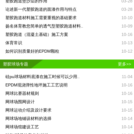
塑胶跑道垫沙层的作用
03-28
论述新一代塑胶跑道的面漆作用与特点
03-28
塑胶跑道材料施工需要重视的基础要求
10-10
扬名体育教您简单的透气型塑胶跑道材料..
10-09
塑胶跑道（混凝土基础）施工方案
10-16
体育常识
10-13
如何识别质量好的EPDM颗粒
10-12
塑胶球场专题
更多>>
硅pu球场材料底漆在施工时候可以少用..
11-04
EPDM现浇弹性地坪施工工艺说明
10-16
网球比赛器材规则
10-16
网球场围网设计
10-15
网球运动介绍及设计要求
10-15
网球场地铺设材料的选择
10-14
网球场馆建设工艺
10-14