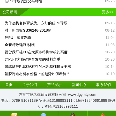
硅PU球场的定义与特性
09-26
公司新闻
更多>>
为什么扬名体育成为广东好的硅PU球场..
09-16
对于新国标GB36246-2018的..
08-12
硅PU，塑胶跑道​
11-04
全新精致硅PU材料
11-03
祝贺我厂硅PU在太原市得到学校的高度..
10-20
硅PU作为我省体育发展的材料之重
10-20
篮球场硅PU球场材料的水泥基础建设要求
10-14
塑胶跑道材料在价格上的趋势如何看待？
10-10
首页
关于我们
产品展示
新闻中心
联系我们
东莞市扬名体育设施有限公司 www.dgymty.com
电话：0769-81091189 罗正华13168993111 邹海燕13240661888 联系
人：罗经理13168993111