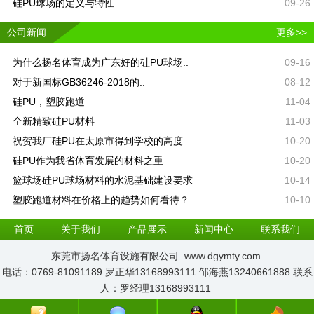
硅PU球场的定义与特性
09-26
公司新闻
更多>>
为什么扬名体育成为广东好的硅PU球场..
09-16
对于新国标GB36246-2018的..
08-12
硅PU，塑胶跑道​
11-04
全新精致硅PU材料
11-03
祝贺我厂硅PU在太原市得到学校的高度..
10-20
硅PU作为我省体育发展的材料之重
10-20
篮球场硅PU球场材料的水泥基础建设要求
10-14
塑胶跑道材料在价格上的趋势如何看待？
10-10
首页
关于我们
产品展示
新闻中心
联系我们
东莞市扬名体育设施有限公司 www.dgymty.com
电话：0769-81091189 罗正华13168993111 邹海燕13240661888 联系
人：罗经理13168993111