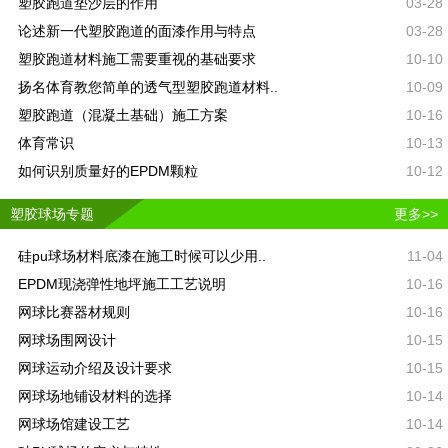
塑胶跑道垫沙层的作用
03-28
论述新一代塑胶跑道的面漆作用与特点
03-28
塑胶跑道材料施工需要重视的基础要求
10-10
扬名体育教您简单的透气型塑胶跑道材料..
10-09
塑胶跑道（混凝土基础）施工方案
10-16
体育常识
10-13
如何识别质量好的EPDM颗粒
10-12
塑胶球场专题
更多>>
硅pu球场材料底漆在施工时候可以少用..
11-04
EPDM现浇弹性地坪施工工艺说明
10-16
网球比赛器材规则
10-16
网球场围网设计
10-15
网球运动介绍及设计要求
10-15
网球场地铺设材料的选择
10-14
网球场馆建设工艺
10-14