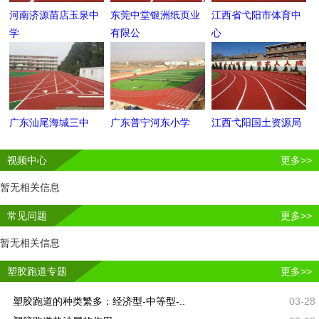
河南济源苗店玉泉中
东莞中堂银洲纸页业
江西省弋阳市体育中
学
有限公
心
广东汕尾海城三中
广东普宁河东小学
江西弋阳国土资源局
视频中心
更多>>
暂无相关信息
常见问题
更多>>
暂无相关信息
塑胶跑道专题
更多>>
塑胶跑道的种类繁多：经济型-中等型-..
03-28