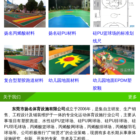
扬名丙烯酸材料
扬名硅PU材料
硅PU篮球场的标准划
线尺
复合型塑胶跑道材料
幼儿园地面材料
幼儿园地面EPDM塑
胶颗
关于我们
更多
东莞市扬名体育设施有限公司
成立于2006年，是集自主研发、生产销
售、工程设计及铺装维护于一体的专业化运动体育设施行业公司，主要从
事项目有塑胶跑道、水性硅PU篮球场、硅PU网球场、硅PU排球场、硅
PU羽毛球场，丙烯酸篮球场，丙烯酸网球场，丙烯酸排球场，丙烯酸羽毛
球场等。公司积极推行“广纳贤才”的企业策略，现拥有多名长期从事康体
设施研究、创新、开发的专家、学者及工程师...