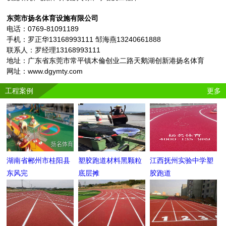
东莞市扬名体育设施有限公司
电话：0769-81091189
手机：罗正华13168993111 邹海燕13240661888
联系人：罗经理13168993111
地址：广东省东莞市常平镇木倫创业二路天鹅湖创新港扬名体育
网址：www.dgymty.com
工程案例
更多
湖南省郴州市桂阳县
塑胶跑道材料黑颗粒
江西抚州实验中学塑
东风完
底层摊
胶跑道