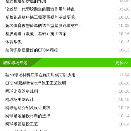
塑胶跑道垫沙层的作用
03-28
论述新一代塑胶跑道的面漆作用与特点
03-28
塑胶跑道材料施工需要重视的基础要求
10-10
扬名体育教您简单的透气型塑胶跑道材料..
10-09
塑胶跑道（混凝土基础）施工方案
10-16
体育常识
10-13
如何识别质量好的EPDM颗粒
10-12
塑胶球场专题
更多>>
硅pu球场材料底漆在施工时候可以少用..
11-04
EPDM现浇弹性地坪施工工艺说明
10-16
网球比赛器材规则
10-16
网球场围网设计
10-15
网球运动介绍及设计要求
10-15
网球场地铺设材料的选择
10-14
网球场馆建设工艺
10-14