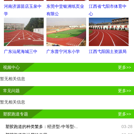
河南济源苗店玉泉中
东莞中堂银洲纸页业
江西省弋阳市体育中
学
有限公
心
广东汕尾海城三中
广东普宁河东小学
江西弋阳国土资源局
视频中心
更多>>
暂无相关信息
常见问题
更多>>
暂无相关信息
塑胶跑道专题
更多>>
塑胶跑道的种类繁多：经济型-中等型-..
03-28