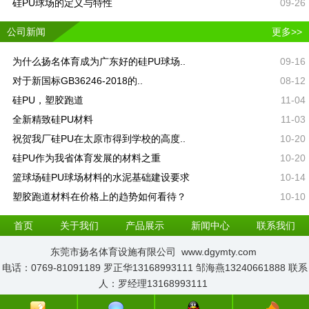
硅PU球场的定义与特性
09-26
公司新闻
更多>>
为什么扬名体育成为广东好的硅PU球场..
09-16
对于新国标GB36246-2018的..
08-12
硅PU，塑胶跑道​
11-04
全新精致硅PU材料
11-03
祝贺我厂硅PU在太原市得到学校的高度..
10-20
硅PU作为我省体育发展的材料之重
10-20
篮球场硅PU球场材料的水泥基础建设要求
10-14
塑胶跑道材料在价格上的趋势如何看待？
10-10
首页
关于我们
产品展示
新闻中心
联系我们
东莞市扬名体育设施有限公司 www.dgymty.com
电话：0769-81091189 罗正华13168993111 邹海燕13240661888 联系
人：罗经理13168993111