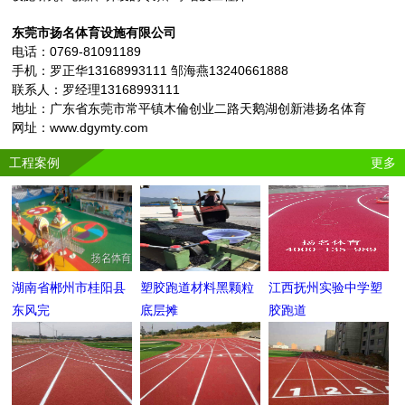
东莞市扬名体育设施有限公司
电话：0769-81091189
手机：罗正华13168993111 邹海燕13240661888
联系人：罗经理13168993111
地址：广东省东莞市常平镇木倫创业二路天鹅湖创新港扬名体育
网址：www.dgymty.com
工程案例
更多
湖南省郴州市桂阳县
塑胶跑道材料黑颗粒
江西抚州实验中学塑
东风完
底层摊
胶跑道