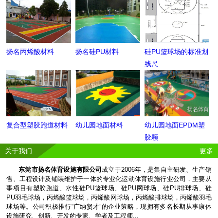
扬名丙烯酸材料
扬名硅PU材料
硅PU篮球场的标准划
线尺
复合型塑胶跑道材料
幼儿园地面材料
幼儿园地面EPDM塑
胶颗
关于我们
更多
东莞市扬名体育设施有限公司
成立于2006年，是集自主研发、生产销
售、工程设计及铺装维护于一体的专业化运动体育设施行业公司，主要从
事项目有塑胶跑道、水性硅PU篮球场、硅PU网球场、硅PU排球场、硅
PU羽毛球场，丙烯酸篮球场，丙烯酸网球场，丙烯酸排球场，丙烯酸羽毛
球场等。公司积极推行“广纳贤才”的企业策略，现拥有多名长期从事康体
设施研究、创新、开发的专家、学者及工程师...